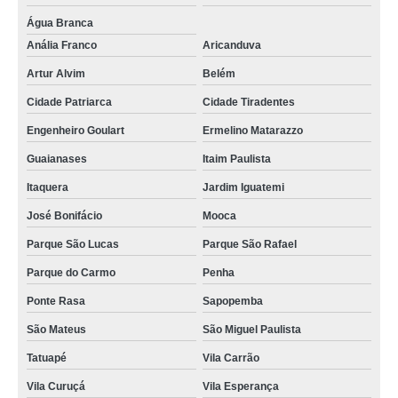
Água Branca
Anália Franco
Aricanduva
Artur Alvim
Belém
Cidade Patriarca
Cidade Tiradentes
Engenheiro Goulart
Ermelino Matarazzo
Guaianases
Itaim Paulista
Itaquera
Jardim Iguatemi
José Bonifácio
Mooca
Parque São Lucas
Parque São Rafael
Parque do Carmo
Penha
Ponte Rasa
Sapopemba
São Mateus
São Miguel Paulista
Tatuapé
Vila Carrão
Vila Curuçá
Vila Esperança