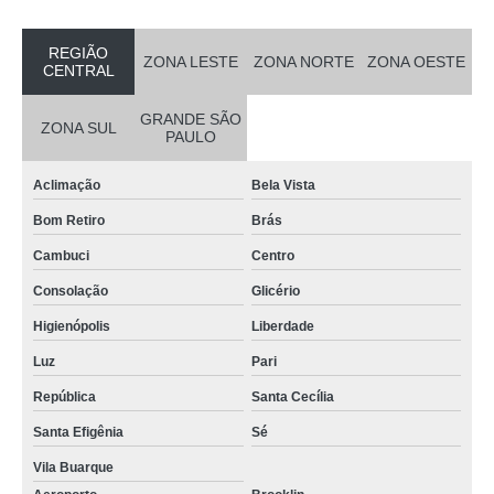
REGIÃO
ZONA LESTE
ZONA NORTE
ZONA OESTE
CENTRAL
GRANDE SÃO
ZONA SUL
PAULO
Aclimação
Bela Vista
Bom Retiro
Brás
Cambuci
Centro
Consolação
Glicério
Higienópolis
Liberdade
Luz
Pari
República
Santa Cecília
Santa Efigênia
Sé
Vila Buarque