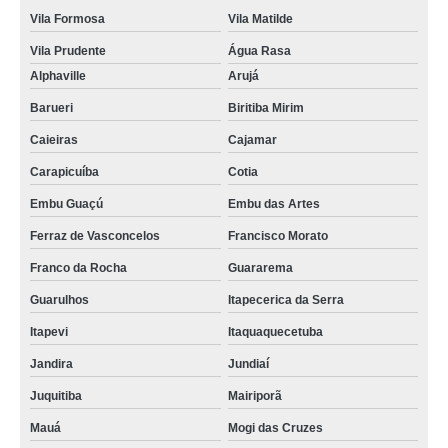
Vila Formosa
Vila Matilde
Vila Prudente
Água Rasa
Alphaville
Arujá
Barueri
Biritiba Mirim
Caieiras
Cajamar
Carapicuíba
Cotia
Embu Guaçú
Embu das Artes
Ferraz de Vasconcelos
Francisco Morato
Franco da Rocha
Guararema
Guarulhos
Itapecerica da Serra
Itapevi
Itaquaquecetuba
Jandira
Jundiaí
Juquitiba
Mairiporã
Mauá
Mogi das Cruzes