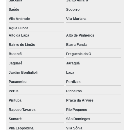
Sacomã
Santo Amaro
Saúde
Socorro
Vila Andrade
Vila Mariana
Água Funda
Alto da Lapa
Alto de Pinheiros
Bairro do Limão
Barra Funda
Butantã
Freguesia do Ó
Jaguaré
Jaraguá
Jardim Bonfiglioli
Lapa
Pacaembu
Perdizes
Perus
Pinheiros
Pirituba
Praça da Arvore
Raposo Tavares
Rio Pequeno
Sumaré
São Domingos
Vila Leopoldina
Vila Sônia