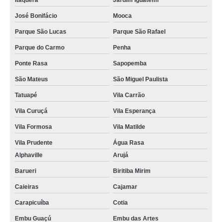
Itaquera
Jardim Iguatemi
José Bonifácio
Mooca
Parque São Lucas
Parque São Rafael
Parque do Carmo
Penha
Ponte Rasa
Sapopemba
São Mateus
São Miguel Paulista
Tatuapé
Vila Carrão
Vila Curuçá
Vila Esperança
Vila Formosa
Vila Matilde
Vila Prudente
Água Rasa
Alphaville
Arujá
Barueri
Biritiba Mirim
Caieiras
Cajamar
Carapicuíba
Cotia
Embu Guaçú
Embu das Artes