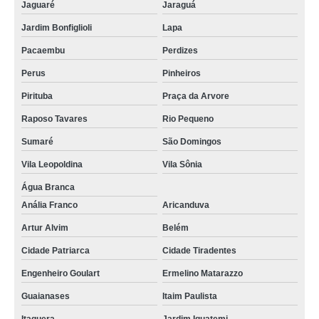
Jaguaré
Jaraguá
Jardim Bonfiglioli
Lapa
Pacaembu
Perdizes
Perus
Pinheiros
Pirituba
Praça da Arvore
Raposo Tavares
Rio Pequeno
Sumaré
São Domingos
Vila Leopoldina
Vila Sônia
Água Branca
Anália Franco
Aricanduva
Artur Alvim
Belém
Cidade Patriarca
Cidade Tiradentes
Engenheiro Goulart
Ermelino Matarazzo
Guaianases
Itaim Paulista