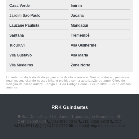
Casa Verde
Imirim
Jardim São Paulo
Jaçanã
Lauzane Paulista
Mandaqui
Santana
Tremembé
Tucuruvi
Vila Guilherme
Vila Gustavo
Vila Maria
Vila Medeiros
Zona Norte
O conteúdo do texto desta página é de direito reservado. Sua reprodução, parcial ou
total, mesmo citando nossos links, é proibida sem a autorização do autor. Crime de
violação de direito autoral – artigo 184 do Código Penal –
Lei 9610/98 - Lei de direitos
autorais
.
RRK Guindastes
Rua Dona Dica, 285 - Jardim Tranqüilidade Guarulhos - SP
CEP: 07052-000
(11) 4219-1313
(11) 2358-3872
(11)
94714-8511
(11) 94712-8712
contato@rrkguindastes.com.br