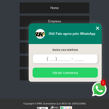
Home
Empresa
Olá! Fale agora pelo WhatsApp
Missão
Serviços
Insira seu telefone
Contato
Iniciar conversa
Mapa do site
1
Copyright © RRK Guindastes (Lei 9610 de 19/02/1998)
W3C