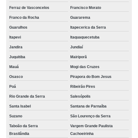
Ferraz de Vasconcelos
Francisco Morato
Franco da Rocha
Guararema
Guarulhos
Itapecerica da Serra
Itapevi
Itaquaquecetuba
Jandira
Jundiaí
Juquitiba
Mairiporã
Mauá
Mogi das Cruzes
Osasco
Pirapora do Bom Jesus
Poá
Ribeirão Pires
Rio Grande da Serra
Salesópolis
Santa Isabel
Santana de Parnaíba
Suzano
São Lourenço da Serra
Taboão da Serra
Vargem Grande Paulista
Brasilândia
Cachoeirinha