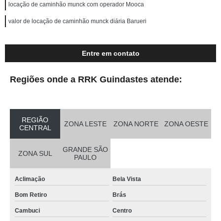
locação de caminhão munck com operador Mooca
valor de locação de caminhão munck diária Barueri
Entre em contato
Regiões onde a RRK Guindastes atende:
REGIÃO
ZONA LESTE
ZONA NORTE
ZONA OESTE
CENTRAL
GRANDE SÃO
ZONA SUL
PAULO
Aclimação
Bela Vista
Bom Retiro
Brás
Cambuci
Centro