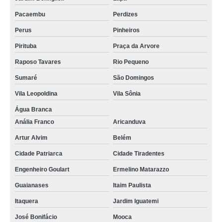
Pacaembu
Perdizes
Perus
Pinheiros
Pirituba
Praça da Arvore
Raposo Tavares
Rio Pequeno
Sumaré
São Domingos
Vila Leopoldina
Vila Sônia
Água Branca
Anália Franco
Aricanduva
Artur Alvim
Belém
Cidade Patriarca
Cidade Tiradentes
Engenheiro Goulart
Ermelino Matarazzo
Guaianases
Itaim Paulista
Itaquera
Jardim Iguatemi
José Bonifácio
Mooca