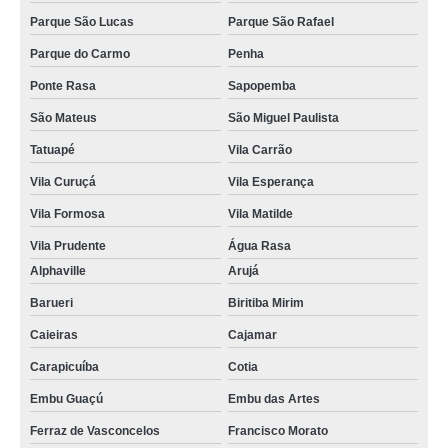
Parque São Lucas
Parque São Rafael
Parque do Carmo
Penha
Ponte Rasa
Sapopemba
São Mateus
São Miguel Paulista
Tatuapé
Vila Carrão
Vila Curuçá
Vila Esperança
Vila Formosa
Vila Matilde
Vila Prudente
Água Rasa
Alphaville
Arujá
Barueri
Biritiba Mirim
Caieiras
Cajamar
Carapicuíba
Cotia
Embu Guaçú
Embu das Artes
Ferraz de Vasconcelos
Francisco Morato