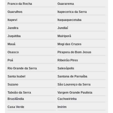
Franco da Rocha
Guararema
Guarulhos
Itapecerica da Serra
Itapevi
Itaquaquecetuba
Jandira
Jundiaí
Juquitiba
Mairiporã
Mauá
Mogi das Cruzes
Osasco
Pirapora do Bom Jesus
Poá
Ribeirão Pires
Rio Grande da Serra
Salesópolis
Santa Isabel
Santana de Parnaíba
Suzano
São Lourenço da Serra
Taboão da Serra
Vargem Grande Paulista
Brasilândia
Cachoeirinha
Casa Verde
Imirim