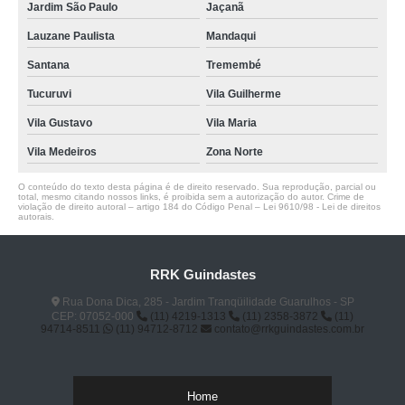
Jardim São Paulo
Jaçanã
Lauzane Paulista
Mandaqui
Santana
Tremembé
Tucuruvi
Vila Guilherme
Vila Gustavo
Vila Maria
Vila Medeiros
Zona Norte
O conteúdo do texto desta página é de direito reservado. Sua reprodução, parcial ou
total, mesmo citando nossos links, é proibida sem a autorização do autor. Crime de
violação de direito autoral – artigo 184 do Código Penal –
Lei 9610/98 - Lei de direitos
autorais
.
RRK Guindastes
Rua Dona Dica, 285 - Jardim Tranqüilidade Guarulhos - SP
CEP: 07052-000
(11) 4219-1313
(11) 2358-3872
(11)
94714-8511
(11) 94712-8712
contato@rrkguindastes.com.br
Home