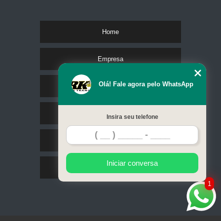
Home
Empresa
Olá! Fale agora pelo WhatsApp
Missão
Serviços
Insira seu telefone
Contato
Iniciar conversa
Mapa do site
1