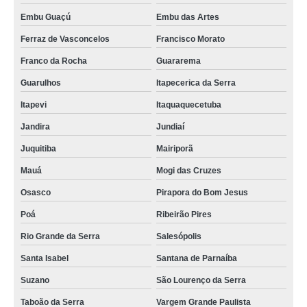
Embu Guaçú
Embu das Artes
Ferraz de Vasconcelos
Francisco Morato
Franco da Rocha
Guararema
Guarulhos
Itapecerica da Serra
Itapevi
Itaquaquecetuba
Jandira
Jundiaí
Juquitiba
Mairiporã
Mauá
Mogi das Cruzes
Osasco
Pirapora do Bom Jesus
Poá
Ribeirão Pires
Rio Grande da Serra
Salesópolis
Santa Isabel
Santana de Parnaíba
Suzano
São Lourenço da Serra
Taboão da Serra
Vargem Grande Paulista