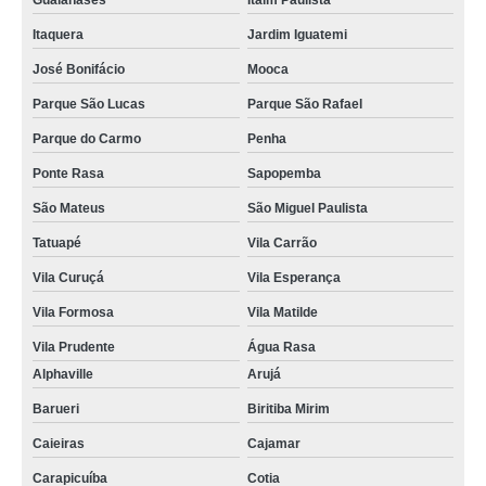
Itaquera
Jardim Iguatemi
José Bonifácio
Mooca
Parque São Lucas
Parque São Rafael
Parque do Carmo
Penha
Ponte Rasa
Sapopemba
São Mateus
São Miguel Paulista
Tatuapé
Vila Carrão
Vila Curuçá
Vila Esperança
Vila Formosa
Vila Matilde
Vila Prudente
Água Rasa
Alphaville
Arujá
Barueri
Biritiba Mirim
Caieiras
Cajamar
Carapicuíba
Cotia