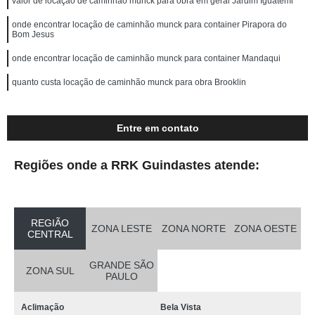
valor de locação de caminhão munck para obra em geral Jardim Iguatemi
onde encontrar locação de caminhão munck para container Pirapora do
Bom Jesus
onde encontrar locação de caminhão munck para container Mandaqui
quanto custa locação de caminhão munck para obra Brooklin
Entre em contato
Regiões onde a RRK Guindastes atende:
REGIÃO
ZONA LESTE
ZONA NORTE
ZONA OESTE
CENTRAL
GRANDE SÃO
ZONA SUL
PAULO
Aclimação
Bela Vista