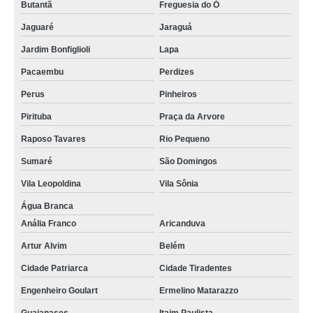
Butantã
Freguesia do Ó
Jaguaré
Jaraguá
Jardim Bonfiglioli
Lapa
Pacaembu
Perdizes
Perus
Pinheiros
Pirituba
Praça da Arvore
Raposo Tavares
Rio Pequeno
Sumaré
São Domingos
Vila Leopoldina
Vila Sônia
Água Branca
Anália Franco
Aricanduva
Artur Alvim
Belém
Cidade Patriarca
Cidade Tiradentes
Engenheiro Goulart
Ermelino Matarazzo
Guaianases
Itaim Paulista