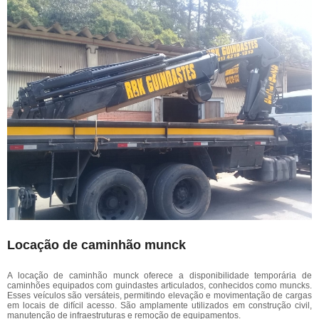
Locação de caminhão munck
A locação de caminhão munck oferece a disponibilidade temporária de
caminhões equipados com guindastes articulados, conhecidos como muncks.
Esses veículos são versáteis, permitindo elevação e movimentação de cargas
em locais de difícil acesso. São amplamente utilizados em construção civil,
manutenção de infraestruturas e remoção de equipamentos.