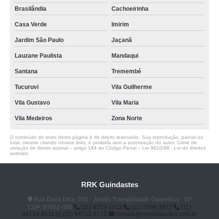
Brasilândia
Cachoeirinha
Casa Verde
Imirim
Jardim São Paulo
Jaçanã
Lauzane Paulista
Mandaqui
Santana
Tremembé
Tucuruvi
Vila Guilherme
Vila Gustavo
Vila Maria
Vila Medeiros
Zona Norte
O conteúdo do texto desta página é de direito reservado. Sua reprodução, parcial ou
total, mesmo citando nossos links, é proibida sem a autorização do autor. Crime de
violação de direito autoral – artigo 184 do Código Penal –
Lei 9610/98 - Lei de direitos
autorais
.
RRK Guindastes
Rua Dona Dica, 285 - Jardim Tranqüilidade Guarulhos - SP
CEP: 07052-000
(11) 4219-1313
(11) 2358-3872
(11)
94714-8511
(11) 94712-8712
contato@rrkguindastes.com.br