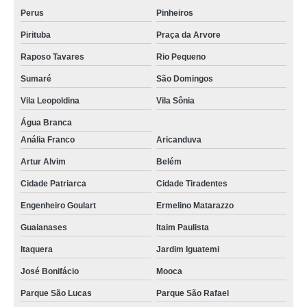
Perus
Pinheiros
Pirituba
Praça da Arvore
Raposo Tavares
Rio Pequeno
Sumaré
São Domingos
Vila Leopoldina
Vila Sônia
Água Branca
Anália Franco
Aricanduva
Artur Alvim
Belém
Cidade Patriarca
Cidade Tiradentes
Engenheiro Goulart
Ermelino Matarazzo
Guaianases
Itaim Paulista
Itaquera
Jardim Iguatemi
José Bonifácio
Mooca
Parque São Lucas
Parque São Rafael