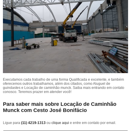
Executamos cada trabalho de uma forma Qualificada e excelente, e também
oferecemos outros trabalhamos, além dos citados, como Aluguel de
guindastes e Locação de caminhão munck. Saiba mais entrando em contato
conosco. Teremos prazer em atender você!
Para saber mais sobre Locação de Caminhão
Munck com Cesto José Bonifácio
Ligue para
(11) 4219-1313
ou
clique aqui
e entre em contato por email.