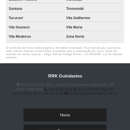
Santana
Tremembé
Tucuruvi
Vila Guilherme
Vila Gustavo
Vila Maria
Vila Medeiros
Zona Norte
O conteúdo do texto desta página é de direito reservado. Sua reprodução, parcial ou
total, mesmo citando nossos links, é proibida sem a autorização do autor. Crime de
violação de direito autoral – artigo 184 do Código Penal –
Lei 9610/98 - Lei de direitos
autorais
.
RRK Guindastes
Rua Dona Dica, 285 - Jardim Tranqüilidade Guarulhos - SP
CEP: 07052-000
(11) 4219-1313
(11) 2358-3872
(11)
94714-8511
(11) 94712-8712
contato@rrkguindastes.com.br
Home