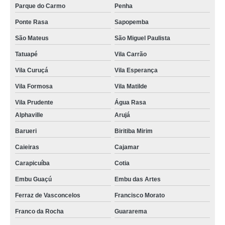
Parque do Carmo
Penha
Ponte Rasa
Sapopemba
São Mateus
São Miguel Paulista
Tatuapé
Vila Carrão
Vila Curuçá
Vila Esperança
Vila Formosa
Vila Matilde
Vila Prudente
Água Rasa
Alphaville
Arujá
Barueri
Biritiba Mirim
Caieiras
Cajamar
Carapicuíba
Cotia
Embu Guaçú
Embu das Artes
Ferraz de Vasconcelos
Francisco Morato
Franco da Rocha
Guararema