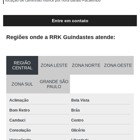
locação de caminhão munck por hora barato Pacaembu
Entre em contato
Regiões onde a RRK Guindastes atende:
REGIÃO
ZONA LESTE
ZONA NORTE
ZONA OESTE
CENTRAL
GRANDE SÃO
ZONA SUL
PAULO
Aclimação
Bela Vista
Bom Retiro
Brás
Cambuci
Centro
Consolação
Glicério