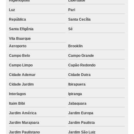
Higienópolis
Liberdade
Luz
Pari
República
Santa Cecília
Santa Efigênia
Sé
Vila Buarque
Aeroporto
Brooklin
Campo Belo
Campo Grande
Campo Limpo
Capão Redondo
Cidade Ademar
Cidade Dutra
Cidade Jardim
Ibirapuera
Interlagos
Ipiranga
Itaim Bibi
Jabaquara
Jardim América
Jardim Europa
Jardim Marajoara
Jardim Paulista
Jardim Paulistano
Jardim São Luiz