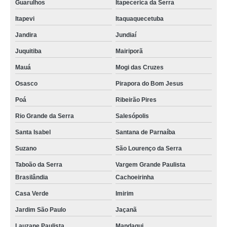
Guarulhos
Itapecerica da Serra
Itapevi
Itaquaquecetuba
Jandira
Jundiaí
Juquitiba
Mairiporã
Mauá
Mogi das Cruzes
Osasco
Pirapora do Bom Jesus
Poá
Ribeirão Pires
Rio Grande da Serra
Salesópolis
Santa Isabel
Santana de Parnaíba
Suzano
São Lourenço da Serra
Taboão da Serra
Vargem Grande Paulista
Brasilândia
Cachoeirinha
Casa Verde
Imirim
Jardim São Paulo
Jaçanã
Lauzane Paulista
Mandaqui