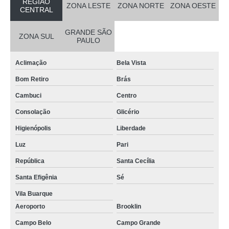
REGIÃO
ZONA LESTE
ZONA NORTE
ZONA OESTE
CENTRAL
GRANDE SÃO
ZONA SUL
PAULO
Aclimação
Bela Vista
Bom Retiro
Brás
Cambuci
Centro
Consolação
Glicério
Higienópolis
Liberdade
Luz
Pari
República
Santa Cecília
Santa Efigênia
Sé
Vila Buarque
Aeroporto
Brooklin
Campo Belo
Campo Grande