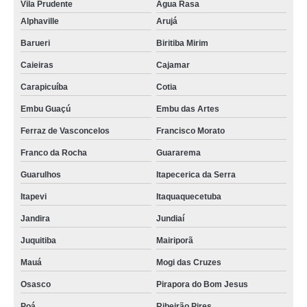
Vila Prudente
Água Rasa
Alphaville
Arujá
Barueri
Biritiba Mirim
Caieiras
Cajamar
Carapicuíba
Cotia
Embu Guaçú
Embu das Artes
Ferraz de Vasconcelos
Francisco Morato
Franco da Rocha
Guararema
Guarulhos
Itapecerica da Serra
Itapevi
Itaquaquecetuba
Jandira
Jundiaí
Juquitiba
Mairiporã
Mauá
Mogi das Cruzes
Osasco
Pirapora do Bom Jesus
Poá
Ribeirão Pires