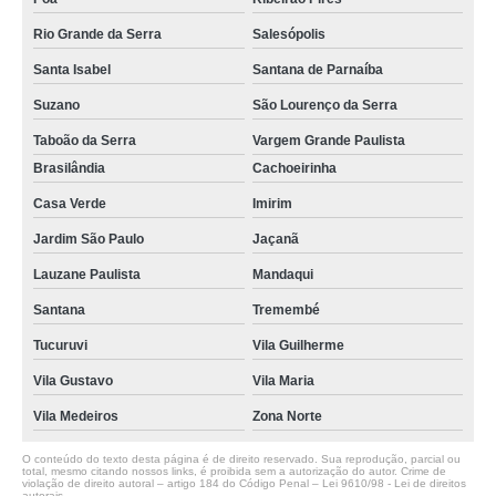
Rio Grande da Serra
Salesópolis
Santa Isabel
Santana de Parnaíba
Suzano
São Lourenço da Serra
Taboão da Serra
Vargem Grande Paulista
Brasilândia
Cachoeirinha
Casa Verde
Imirim
Jardim São Paulo
Jaçanã
Lauzane Paulista
Mandaqui
Santana
Tremembé
Tucuruvi
Vila Guilherme
Vila Gustavo
Vila Maria
Vila Medeiros
Zona Norte
O conteúdo do texto desta página é de direito reservado. Sua reprodução, parcial ou
total, mesmo citando nossos links, é proibida sem a autorização do autor. Crime de
violação de direito autoral – artigo 184 do Código Penal –
Lei 9610/98 - Lei de direitos
autorais
.