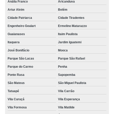
Anália Franco
Aricanduva
Artur Alvim
Belém
Cidade Patriarca
Cidade Tiradentes
Engenheiro Goulart
Ermelino Matarazzo
Guaianases
Itaim Paulista
Itaquera
Jardim Iguatemi
José Bonifácio
Mooca
Parque São Lucas
Parque São Rafael
Parque do Carmo
Penha
Ponte Rasa
Sapopemba
São Mateus
São Miguel Paulista
Tatuapé
Vila Carrão
Vila Curuçá
Vila Esperança
Vila Formosa
Vila Matilde