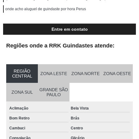
onde acho aluguel de guindaste por hora Perus
Entre em contato
Regiões onde a RRK Guindastes atende:
REGIÃO
ZONA LESTE
ZONA NORTE
ZONA OESTE
CENTRAL
GRANDE SÃO
ZONA SUL
PAULO
Aclimação
Bela Vista
Bom Retiro
Brás
Cambuci
Centro
Consolação
Glicério