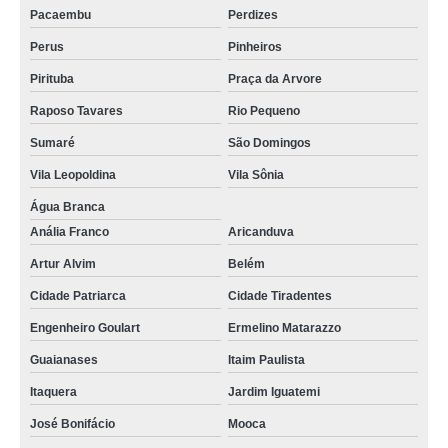
Pacaembu
Perdizes
Perus
Pinheiros
Pirituba
Praça da Arvore
Raposo Tavares
Rio Pequeno
Sumaré
São Domingos
Vila Leopoldina
Vila Sônia
Água Branca
Anália Franco
Aricanduva
Artur Alvim
Belém
Cidade Patriarca
Cidade Tiradentes
Engenheiro Goulart
Ermelino Matarazzo
Guaianases
Itaim Paulista
Itaquera
Jardim Iguatemi
José Bonifácio
Mooca