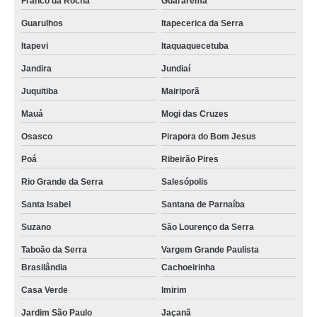
Franco da Rocha
Guararema
Guarulhos
Itapecerica da Serra
Itapevi
Itaquaquecetuba
Jandira
Jundiaí
Juquitiba
Mairiporã
Mauá
Mogi das Cruzes
Osasco
Pirapora do Bom Jesus
Poá
Ribeirão Pires
Rio Grande da Serra
Salesópolis
Santa Isabel
Santana de Parnaíba
Suzano
São Lourenço da Serra
Taboão da Serra
Vargem Grande Paulista
Brasilândia
Cachoeirinha
Casa Verde
Imirim
Jardim São Paulo
Jaçanã