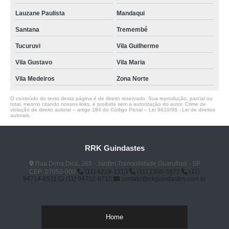
Lauzane Paulista
Mandaqui
Santana
Tremembé
Tucuruvi
Vila Guilherme
Vila Gustavo
Vila Maria
Vila Medeiros
Zona Norte
O conteúdo do texto desta página é de direito reservado. Sua reprodução, parcial ou
total, mesmo citando nossos links, é proibida sem a autorização do autor. Crime de
violação de direito autoral – artigo 184 do Código Penal –
Lei 9610/98 - Lei de direitos
autorais
.
RRK Guindastes
Rua Dona Dica, 285 - Jardim Tranqüilidade Guarulhos - SP
CEP: 07052-000
(11) 4219-1313
(11) 2358-3872
(11)
94714-8511
(11) 94712-8712
contato@rrkguindastes.com.br
Home