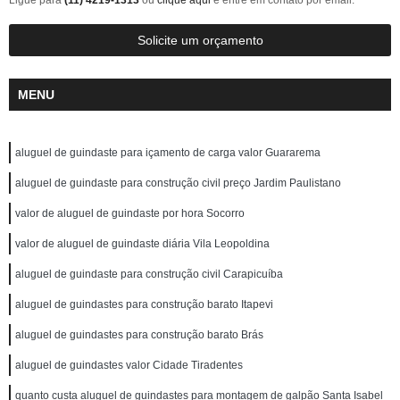
Ligue para
(11) 4219-1313
ou
clique aqui
e entre em contato por email.
Solicite um orçamento
MENU
aluguel de guindaste para içamento de carga valor Guararema
aluguel de guindaste para construção civil preço Jardim Paulistano
valor de aluguel de guindaste por hora Socorro
valor de aluguel de guindaste diária Vila Leopoldina
aluguel de guindaste para construção civil Carapicuíba
aluguel de guindastes para construção barato Itapevi
aluguel de guindastes para construção barato Brás
aluguel de guindastes valor Cidade Tiradentes
quanto custa aluguel de guindastes para montagem de galpão Santa Isabel