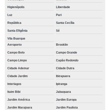
Higienópolis
Liberdade
Luz
Pari
República
Santa Cecília
Santa Efigênia
Sé
Vila Buarque
Aeroporto
Brooklin
Campo Belo
Campo Grande
Campo Limpo
Capão Redondo
Cidade Ademar
Cidade Dutra
Cidade Jardim
Ibirapuera
Interlagos
Ipiranga
Itaim Bibi
Jabaquara
Jardim América
Jardim Europa
Jardim Marajoara
Jardim Paulista