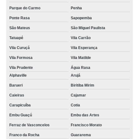
Parque do Carmo
Penha
Ponte Rasa
Sapopemba
São Mateus
São Miguel Paulista
Tatuapé
Vila Carrão
Vila Curuçá
Vila Esperança
Vila Formosa
Vila Matilde
Vila Prudente
Água Rasa
Alphaville
Arujá
Barueri
Biritiba Mirim
Caieiras
Cajamar
Carapicuíba
Cotia
Embu Guaçú
Embu das Artes
Ferraz de Vasconcelos
Francisco Morato
Franco da Rocha
Guararema