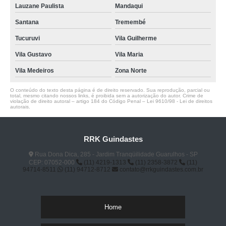
Lauzane Paulista
Mandaqui
Santana
Tremembé
Tucuruvi
Vila Guilherme
Vila Gustavo
Vila Maria
Vila Medeiros
Zona Norte
O conteúdo do texto desta página é de direito reservado. Sua reprodução, parcial ou
total, mesmo citando nossos links, é proibida sem a autorização do autor. Crime de
violação de direito autoral – artigo 184 do Código Penal –
Lei 9610/98 - Lei de direitos
autorais
.
RRK Guindastes
Rua Dona Dica, 285 - Jardim Tranqüilidade Guarulhos - SP
CEP: 07052-000
(11) 4219-1313
(11) 2358-3872
(11)
94714-8511
(11) 94712-8712
contato@rrkguindastes.com.br
Home