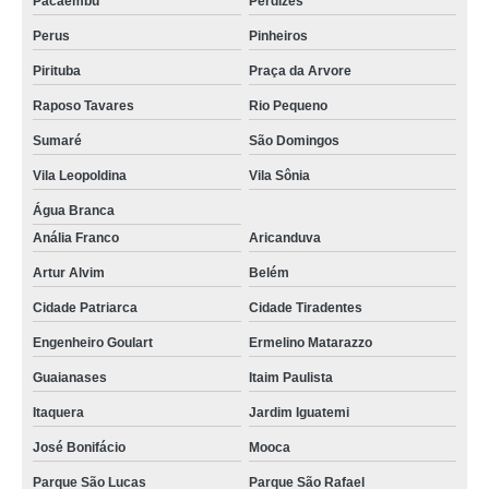
Pacaembu
Perdizes
Perus
Pinheiros
Pirituba
Praça da Arvore
Raposo Tavares
Rio Pequeno
Sumaré
São Domingos
Vila Leopoldina
Vila Sônia
Água Branca
Anália Franco
Aricanduva
Artur Alvim
Belém
Cidade Patriarca
Cidade Tiradentes
Engenheiro Goulart
Ermelino Matarazzo
Guaianases
Itaim Paulista
Itaquera
Jardim Iguatemi
José Bonifácio
Mooca
Parque São Lucas
Parque São Rafael