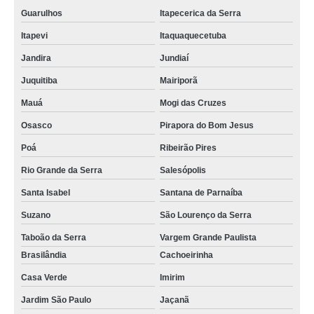
Guarulhos
Itapecerica da Serra
Itapevi
Itaquaquecetuba
Jandira
Jundiaí
Juquitiba
Mairiporã
Mauá
Mogi das Cruzes
Osasco
Pirapora do Bom Jesus
Poá
Ribeirão Pires
Rio Grande da Serra
Salesópolis
Santa Isabel
Santana de Parnaíba
Suzano
São Lourenço da Serra
Taboão da Serra
Vargem Grande Paulista
Brasilândia
Cachoeirinha
Casa Verde
Imirim
Jardim São Paulo
Jaçanã