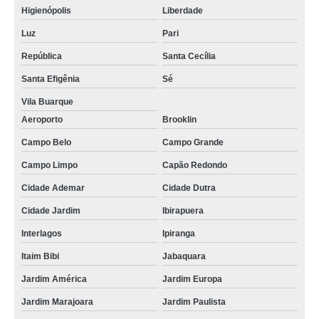
Higienópolis
Liberdade
Luz
Pari
República
Santa Cecília
Santa Efigênia
Sé
Vila Buarque
Aeroporto
Brooklin
Campo Belo
Campo Grande
Campo Limpo
Capão Redondo
Cidade Ademar
Cidade Dutra
Cidade Jardim
Ibirapuera
Interlagos
Ipiranga
Itaim Bibi
Jabaquara
Jardim América
Jardim Europa
Jardim Marajoara
Jardim Paulista