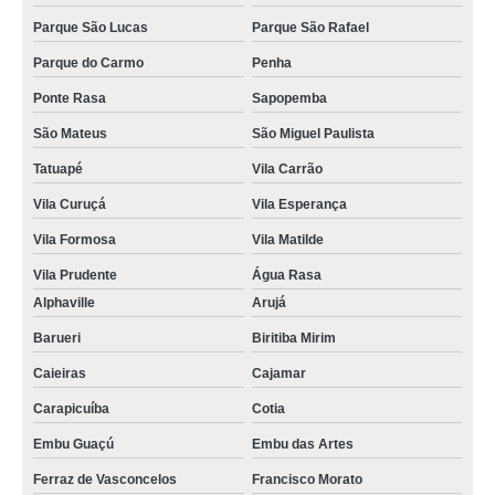
Parque São Lucas
Parque São Rafael
Parque do Carmo
Penha
Ponte Rasa
Sapopemba
São Mateus
São Miguel Paulista
Tatuapé
Vila Carrão
Vila Curuçá
Vila Esperança
Vila Formosa
Vila Matilde
Vila Prudente
Água Rasa
Alphaville
Arujá
Barueri
Biritiba Mirim
Caieiras
Cajamar
Carapicuíba
Cotia
Embu Guaçú
Embu das Artes
Ferraz de Vasconcelos
Francisco Morato