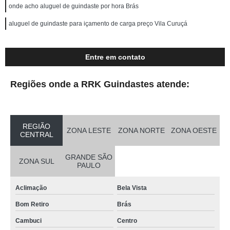
onde acho aluguel de guindaste por hora Brás
aluguel de guindaste para içamento de carga preço Vila Curuçá
Entre em contato
Regiões onde a RRK Guindastes atende:
REGIÃO
ZONA LESTE
ZONA NORTE
ZONA OESTE
CENTRAL
GRANDE SÃO
ZONA SUL
PAULO
Aclimação
Bela Vista
Bom Retiro
Brás
Cambuci
Centro