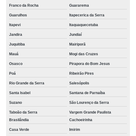
Franco da Rocha
Guararema
Guarulhos
Itapecerica da Serra
Itapevi
Itaquaquecetuba
Jandira
Jundiaí
Juquitiba
Mairiporã
Mauá
Mogi das Cruzes
Osasco
Pirapora do Bom Jesus
Poá
Ribeirão Pires
Rio Grande da Serra
Salesópolis
Santa Isabel
Santana de Parnaíba
Suzano
São Lourenço da Serra
Taboão da Serra
Vargem Grande Paulista
Brasilândia
Cachoeirinha
Casa Verde
Imirim