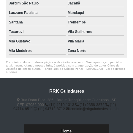
Jardim São Paulo
Jaçanã
Lauzane Paulista
Mandaqui
Santana
Tremembé
Tucuruvi
Vila Guilherme
Vila Gustavo
Vila Maria
Vila Medeiros
Zona Norte
O conteúdo do texto desta página é de direito reservado. Sua reprodução, parcial ou
total, mesmo citando nossos links, é proibida sem a autorização do autor. Crime de
violação de direito autoral – artigo 184 do Código Penal –
Lei 9610/98 - Lei de direitos
autorais
.
RRK Guindastes
Rua Dona Dica, 285 - Jardim Tranqüilidade Guarulhos - SP
CEP: 07052-000
(11) 4219-1313
(11) 2358-3872
(11)
94714-8511
(11) 94712-8712
contato@rrkguindastes.com.br
Home