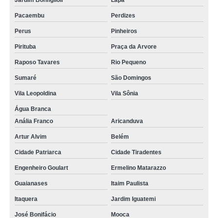
Jardim Bonfiglioli
Lapa
Pacaembu
Perdizes
Perus
Pinheiros
Pirituba
Praça da Arvore
Raposo Tavares
Rio Pequeno
Sumaré
São Domingos
Vila Leopoldina
Vila Sônia
Água Branca
Anália Franco
Aricanduva
Artur Alvim
Belém
Cidade Patriarca
Cidade Tiradentes
Engenheiro Goulart
Ermelino Matarazzo
Guaianases
Itaim Paulista
Itaquera
Jardim Iguatemi
José Bonifácio
Mooca