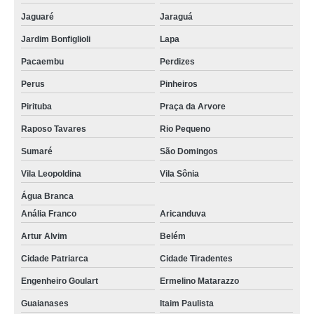
Jaguaré
Jaraguá
Jardim Bonfiglioli
Lapa
Pacaembu
Perdizes
Perus
Pinheiros
Pirituba
Praça da Arvore
Raposo Tavares
Rio Pequeno
Sumaré
São Domingos
Vila Leopoldina
Vila Sônia
Água Branca
Anália Franco
Aricanduva
Artur Alvim
Belém
Cidade Patriarca
Cidade Tiradentes
Engenheiro Goulart
Ermelino Matarazzo
Guaianases
Itaim Paulista