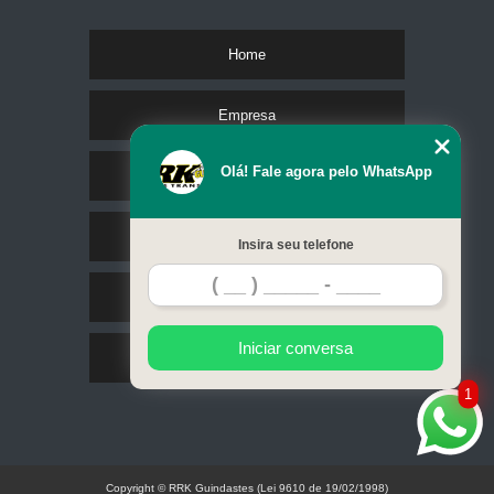
Home
Empresa
Olá! Fale agora pelo WhatsApp
Missão
Serviços
Insira seu telefone
Contato
Iniciar conversa
Mapa do site
1
Copyright © RRK Guindastes (Lei 9610 de 19/02/1998)