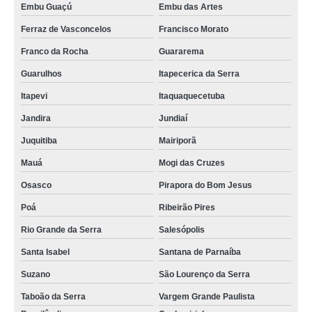
Embu Guaçú
Embu das Artes
Ferraz de Vasconcelos
Francisco Morato
Franco da Rocha
Guararema
Guarulhos
Itapecerica da Serra
Itapevi
Itaquaquecetuba
Jandira
Jundiaí
Juquitiba
Mairiporã
Mauá
Mogi das Cruzes
Osasco
Pirapora do Bom Jesus
Poá
Ribeirão Pires
Rio Grande da Serra
Salesópolis
Santa Isabel
Santana de Parnaíba
Suzano
São Lourenço da Serra
Taboão da Serra
Vargem Grande Paulista