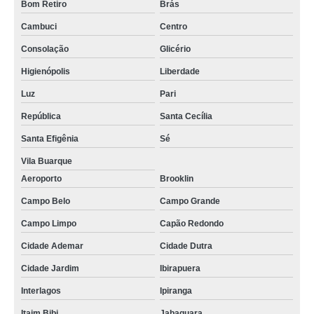
Bom Retiro
Brás
Cambuci
Centro
Consolação
Glicério
Higienópolis
Liberdade
Luz
Pari
República
Santa Cecília
Santa Efigênia
Sé
Vila Buarque
Aeroporto
Brooklin
Campo Belo
Campo Grande
Campo Limpo
Capão Redondo
Cidade Ademar
Cidade Dutra
Cidade Jardim
Ibirapuera
Interlagos
Ipiranga
Itaim Bibi
Jabaquara