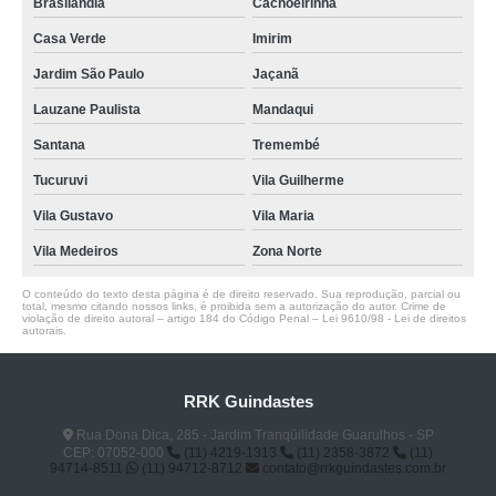
Brasilândia
Cachoeirinha
Casa Verde
Imirim
Jardim São Paulo
Jaçanã
Lauzane Paulista
Mandaqui
Santana
Tremembé
Tucuruvi
Vila Guilherme
Vila Gustavo
Vila Maria
Vila Medeiros
Zona Norte
O conteúdo do texto desta página é de direito reservado. Sua reprodução, parcial ou
total, mesmo citando nossos links, é proibida sem a autorização do autor. Crime de
violação de direito autoral – artigo 184 do Código Penal –
Lei 9610/98 - Lei de direitos
autorais
.
RRK Guindastes
Rua Dona Dica, 285 - Jardim Tranqüilidade Guarulhos - SP
CEP: 07052-000
(11) 4219-1313
(11) 2358-3872
(11)
94714-8511
(11) 94712-8712
contato@rrkguindastes.com.br