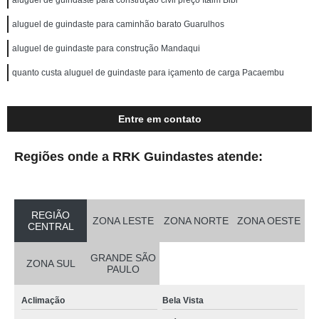
aluguel de guindaste para construção civil preço Itaim Bibi
aluguel de guindaste para caminhão barato Guarulhos
aluguel de guindaste para construção Mandaqui
quanto custa aluguel de guindaste para içamento de carga Pacaembu
Entre em contato
Regiões onde a RRK Guindastes atende:
REGIÃO
ZONA LESTE
ZONA NORTE
ZONA OESTE
CENTRAL
GRANDE SÃO
ZONA SUL
PAULO
Aclimação
Bela Vista