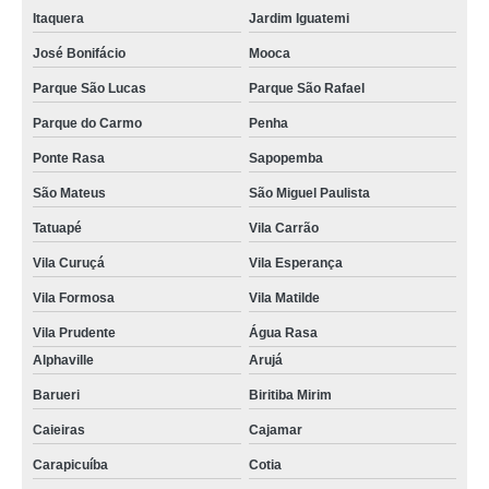
Itaquera
Jardim Iguatemi
José Bonifácio
Mooca
Parque São Lucas
Parque São Rafael
Parque do Carmo
Penha
Ponte Rasa
Sapopemba
São Mateus
São Miguel Paulista
Tatuapé
Vila Carrão
Vila Curuçá
Vila Esperança
Vila Formosa
Vila Matilde
Vila Prudente
Água Rasa
Alphaville
Arujá
Barueri
Biritiba Mirim
Caieiras
Cajamar
Carapicuíba
Cotia