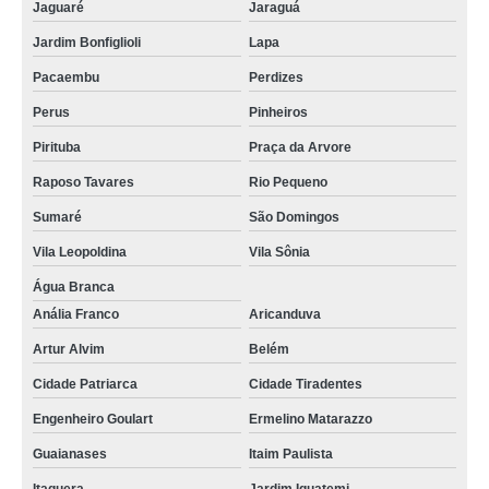
Jaguaré
Jaraguá
Jardim Bonfiglioli
Lapa
Pacaembu
Perdizes
Perus
Pinheiros
Pirituba
Praça da Arvore
Raposo Tavares
Rio Pequeno
Sumaré
São Domingos
Vila Leopoldina
Vila Sônia
Água Branca
Anália Franco
Aricanduva
Artur Alvim
Belém
Cidade Patriarca
Cidade Tiradentes
Engenheiro Goulart
Ermelino Matarazzo
Guaianases
Itaim Paulista