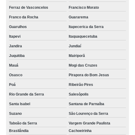
Ferraz de Vasconcelos
Francisco Morato
Franco da Rocha
Guararema
Guarulhos
Itapecerica da Serra
Itapevi
Itaquaquecetuba
Jandira
Jundiaí
Juquitiba
Mairiporã
Mauá
Mogi das Cruzes
Osasco
Pirapora do Bom Jesus
Poá
Ribeirão Pires
Rio Grande da Serra
Salesópolis
Santa Isabel
Santana de Parnaíba
Suzano
São Lourenço da Serra
Taboão da Serra
Vargem Grande Paulista
Brasilândia
Cachoeirinha