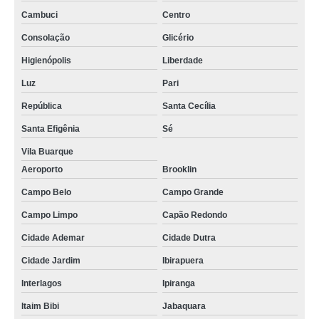
Cambuci
Centro
Consolação
Glicério
Higienópolis
Liberdade
Luz
Pari
República
Santa Cecília
Santa Efigênia
Sé
Vila Buarque
Aeroporto
Brooklin
Campo Belo
Campo Grande
Campo Limpo
Capão Redondo
Cidade Ademar
Cidade Dutra
Cidade Jardim
Ibirapuera
Interlagos
Ipiranga
Itaim Bibi
Jabaquara