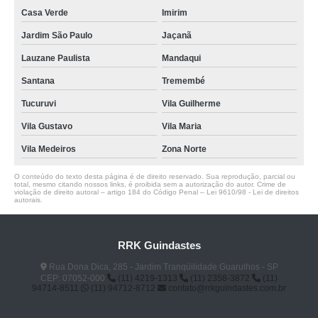
Casa Verde
Imirim
Jardim São Paulo
Jaçanã
Lauzane Paulista
Mandaqui
Santana
Tremembé
Tucuruvi
Vila Guilherme
Vila Gustavo
Vila Maria
Vila Medeiros
Zona Norte
O conteúdo do texto desta página é de direito reservado. Sua reprodução, parcial ou
total, mesmo citando nossos links, é proibida sem a autorização do autor. Crime de
violação de direito autoral – artigo 184 do Código Penal –
Lei 9610/98 - Lei de direitos
autorais
.
RRK Guindastes
Rua Dona Dica, 285 - Jardim Tranqüilidade Guarulhos - SP
CEP: 07052-000
(11) 4219-1313
(11) 2358-3872
(11)
94714-8511
(11) 94712-8712
contato@rrkguindastes.com.br