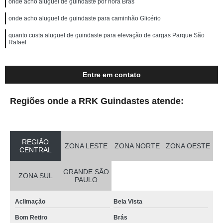
onde acho aluguel de guindaste por hora Brás
onde acho aluguel de guindaste para caminhão Glicério
quanto custa aluguel de guindaste para elevação de cargas Parque São
Rafael
Entre em contato
Regiões onde a RRK Guindastes atende:
REGIÃO
ZONA LESTE
ZONA NORTE
ZONA OESTE
CENTRAL
GRANDE SÃO
ZONA SUL
PAULO
Aclimação
Bela Vista
Bom Retiro
Brás