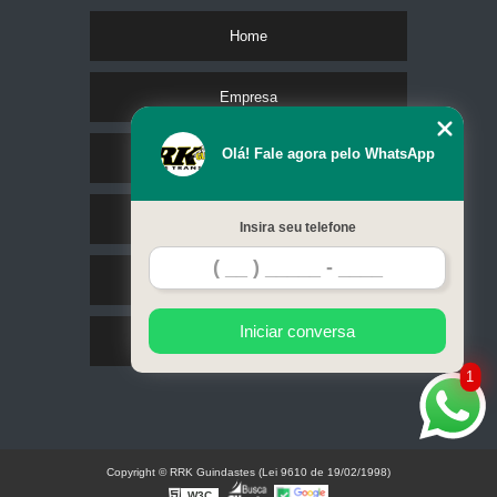
Home
Empresa
Olá! Fale agora pelo WhatsApp
Missão
Serviços
Insira seu telefone
Contato
Iniciar conversa
Mapa do site
1
Copyright © RRK Guindastes (Lei 9610 de 19/02/1998)
W3C