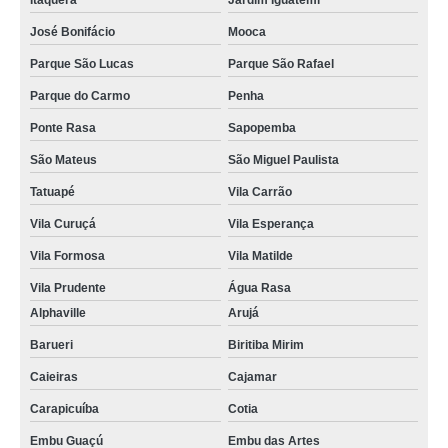
Itaquera
Jardim Iguatemi
José Bonifácio
Mooca
Parque São Lucas
Parque São Rafael
Parque do Carmo
Penha
Ponte Rasa
Sapopemba
São Mateus
São Miguel Paulista
Tatuapé
Vila Carrão
Vila Curuçá
Vila Esperança
Vila Formosa
Vila Matilde
Vila Prudente
Água Rasa
Alphaville
Arujá
Barueri
Biritiba Mirim
Caieiras
Cajamar
Carapicuíba
Cotia
Embu Guaçú
Embu das Artes