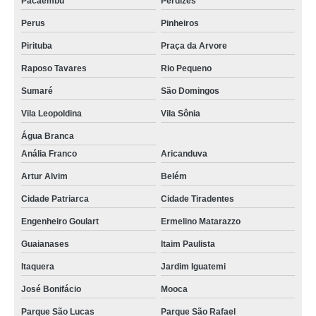
Pacaembu
Perdizes
Perus
Pinheiros
Pirituba
Praça da Arvore
Raposo Tavares
Rio Pequeno
Sumaré
São Domingos
Vila Leopoldina
Vila Sônia
Água Branca
Anália Franco
Aricanduva
Artur Alvim
Belém
Cidade Patriarca
Cidade Tiradentes
Engenheiro Goulart
Ermelino Matarazzo
Guaianases
Itaim Paulista
Itaquera
Jardim Iguatemi
José Bonifácio
Mooca
Parque São Lucas
Parque São Rafael