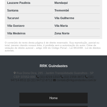
Lauzane Paulista
Mandaqui
Santana
Tremembé
Tucuruvi
Vila Guilherme
Vila Gustavo
Vila Maria
Vila Medeiros
Zona Norte
O conteúdo do texto desta página é de direito reservado. Sua reprodução, parcial ou
total, mesmo citando nossos links, é proibida sem a autorização do autor. Crime de
violação de direito autoral – artigo 184 do Código Penal –
Lei 9610/98 - Lei de direitos
autorais
.
RRK Guindastes
Rua Dona Dica, 285 - Jardim Tranqüilidade Guarulhos - SP
CEP: 07052-000
(11) 4219-1313
(11) 2358-3872
(11)
94714-8511
(11) 94712-8712
contato@rrkguindastes.com.br
Home