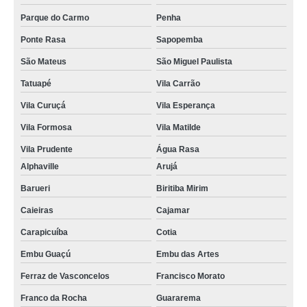
Parque do Carmo
Penha
Ponte Rasa
Sapopemba
São Mateus
São Miguel Paulista
Tatuapé
Vila Carrão
Vila Curuçá
Vila Esperança
Vila Formosa
Vila Matilde
Vila Prudente
Água Rasa
Alphaville
Arujá
Barueri
Biritiba Mirim
Caieiras
Cajamar
Carapicuíba
Cotia
Embu Guaçú
Embu das Artes
Ferraz de Vasconcelos
Francisco Morato
Franco da Rocha
Guararema