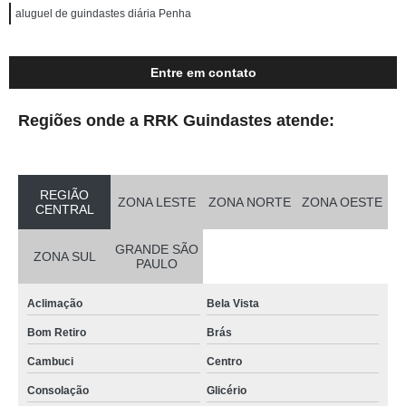
aluguel de guindastes diária Penha
Entre em contato
Regiões onde a RRK Guindastes atende:
REGIÃO
ZONA LESTE
ZONA NORTE
ZONA OESTE
CENTRAL
GRANDE SÃO
ZONA SUL
PAULO
Aclimação
Bela Vista
Bom Retiro
Brás
Cambuci
Centro
Consolação
Glicério