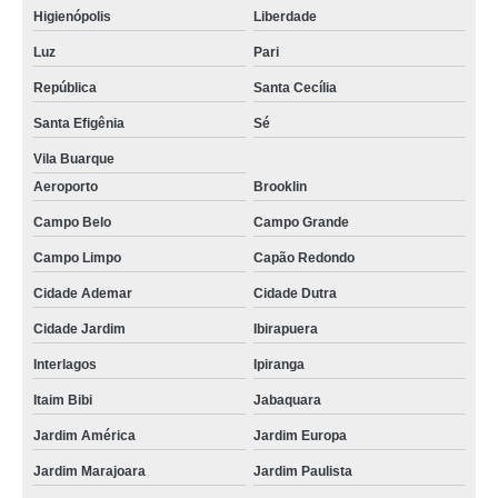
Higienópolis
Liberdade
Luz
Pari
República
Santa Cecília
Santa Efigênia
Sé
Vila Buarque
Aeroporto
Brooklin
Campo Belo
Campo Grande
Campo Limpo
Capão Redondo
Cidade Ademar
Cidade Dutra
Cidade Jardim
Ibirapuera
Interlagos
Ipiranga
Itaim Bibi
Jabaquara
Jardim América
Jardim Europa
Jardim Marajoara
Jardim Paulista