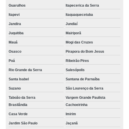
Guarulhos
Itapecerica da Serra
Itapevi
Itaquaquecetuba
Jandira
Jundiaí
Juquitiba
Mairiporã
Mauá
Mogi das Cruzes
Osasco
Pirapora do Bom Jesus
Poá
Ribeirão Pires
Rio Grande da Serra
Salesópolis
Santa Isabel
Santana de Parnaíba
Suzano
São Lourenço da Serra
Taboão da Serra
Vargem Grande Paulista
Brasilândia
Cachoeirinha
Casa Verde
Imirim
Jardim São Paulo
Jaçanã