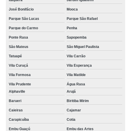
Itaquera
Jardim Iguatemi
José Bonifácio
Mooca
Parque São Lucas
Parque São Rafael
Parque do Carmo
Penha
Ponte Rasa
Sapopemba
São Mateus
São Miguel Paulista
Tatuapé
Vila Carrão
Vila Curuçá
Vila Esperança
Vila Formosa
Vila Matilde
Vila Prudente
Água Rasa
Alphaville
Arujá
Barueri
Biritiba Mirim
Caieiras
Cajamar
Carapicuíba
Cotia
Embu Guaçú
Embu das Artes