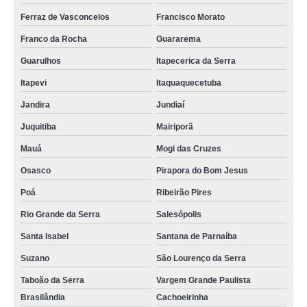
Ferraz de Vasconcelos
Francisco Morato
Franco da Rocha
Guararema
Guarulhos
Itapecerica da Serra
Itapevi
Itaquaquecetuba
Jandira
Jundiaí
Juquitiba
Mairiporã
Mauá
Mogi das Cruzes
Osasco
Pirapora do Bom Jesus
Poá
Ribeirão Pires
Rio Grande da Serra
Salesópolis
Santa Isabel
Santana de Parnaíba
Suzano
São Lourenço da Serra
Taboão da Serra
Vargem Grande Paulista
Brasilândia
Cachoeirinha