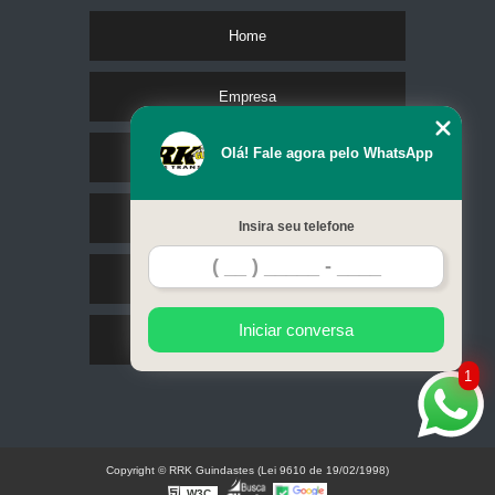
Home
Empresa
Olá! Fale agora pelo WhatsApp
Missão
Serviços
Insira seu telefone
Contato
Iniciar conversa
Mapa do site
1
Copyright © RRK Guindastes (Lei 9610 de 19/02/1998)
W3C