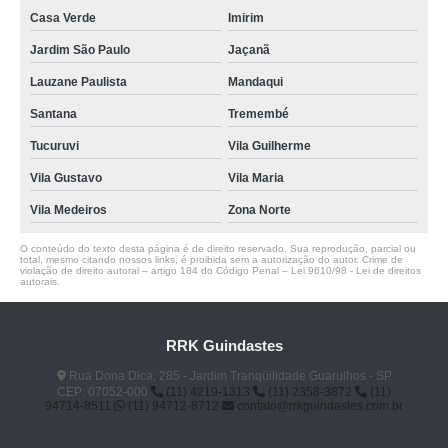
Casa Verde
Imirim
Jardim São Paulo
Jaçanã
Lauzane Paulista
Mandaqui
Santana
Tremembé
Tucuruvi
Vila Guilherme
Vila Gustavo
Vila Maria
Vila Medeiros
Zona Norte
O conteúdo do texto desta página é de direito reservado. Sua reprodução, parcial ou
total, mesmo citando nossos links, é proibida sem a autorização do autor. Crime de
violação de direito autoral – artigo 184 do Código Penal –
Lei 9610/98 - Lei de direitos
autorais
.
RRK Guindastes
Rua Dona Dica, 285 - Jardim Tranqüilidade Guarulhos - SP
CEP: 07052-000
(11) 4219-1313
(11) 2358-3872
(11)
94714-8511
(11) 94712-8712
contato@rrkguindastes.com.br