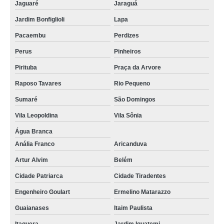
Jaguaré
Jaraguá
Jardim Bonfiglioli
Lapa
Pacaembu
Perdizes
Perus
Pinheiros
Pirituba
Praça da Arvore
Raposo Tavares
Rio Pequeno
Sumaré
São Domingos
Vila Leopoldina
Vila Sônia
Água Branca
Anália Franco
Aricanduva
Artur Alvim
Belém
Cidade Patriarca
Cidade Tiradentes
Engenheiro Goulart
Ermelino Matarazzo
Guaianases
Itaim Paulista