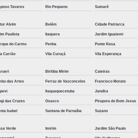
poso Tavares
Rio Pequeno
Sumaré
tur Alvim
Belém
Cidade Patriarca
aim Paulista
Itaquera
Jardim Iguatemi
rque do Carmo
Penha
Ponte Rasa
la Carrão
Vila Curuçá
Vila Esperança
rueri
Biritiba Mirim
Caieiras
bu das Artes
Ferraz de Vasconcelos
Francisco Morato
apevi
Itaquaquecetuba
Jandira
gi das Cruzes
Osasco
Pirapora do Bom Jesus
nta Isabel
Santana de Parnaíba
Suzano
sa Verde
Imirim
Jardim São Paulo