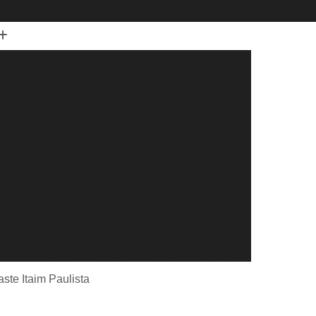
 de Guindaste
Aluguel de Guindaste Diária
Aluguel de Guindaste para Caminhão Leve
Aluguel de Guindaste para Elevação de Cargas
 Carga
Aluguel de Guindaste por Hora
uguel de Guindastes para Montagem de Galpão
cação Caminhão Munck para Montagem
Locação de Caminhão Munck com Cesto Aéreo
dor
Locação de Caminhão Munck Diária
Locação de Caminhão Munck para Construção
r
Locação de Caminhão Munck para Obra
ste Itaim Paulista
eral
Locação de Caminhão Munck por Hora