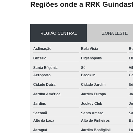
Regiões onde a RRK Guindast
REGIÃO CENTRAL
ZONA LESTE
Aclimação
Bela Vista
Bo
Glicério
Higienópolis
Li
Santa Efigênia
Sé
Vi
Aeroporto
Brooklin
Ca
Cidade Dutra
Cidade Jardim
Ib
Jardim América
Jardim Europa
Ja
Jardins
Jockey Club
Jo
Sacomã
Santo Amaro
S
Alto da Lapa
Alto de Pinheiros
Ba
Jaraguá
Jardim Bonfiglioli
La