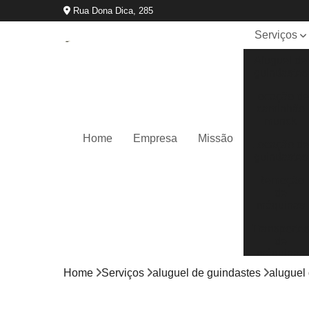
Rua Dona Dica, 285
Serviços
Aluguel de
guindastes
Locação d
caminhão
munck
Home
Empresa
Missão
Locação d
guindastes
Remoção
de
máquinas
Transporte
de
máquinas
Home
Serviços
aluguel de guindastes
aluguel