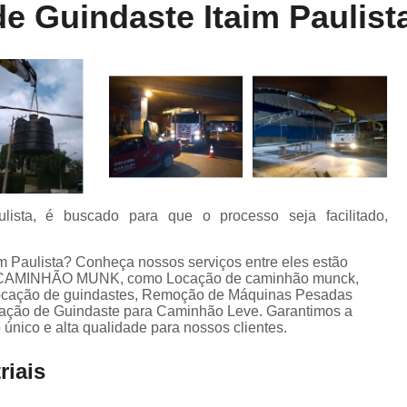
e Guindaste Itaim Paulist
Locação de Munck
Locação de Guinda
Locação de Guindaste de Containe
Locação de Guindaste para Caminhão Leve
Locação de Guindaste para Empilhadeira
Locação de Guindastes e Muncks
Loca
Locação de Guindastes para Montag
Remoção de Máquina de Corte
ista, é buscado para que o processo seja facilitado,
Remoção de Máquinas e Equipament
Remoção de Máquinas Pesadas
R
m Paulista? Conheça nossos serviços entre eles estão
 CAMINHÃO MUNK, como Locação de caminhão munck,
Remoção de Máquinas Pesadas Construção
Locação de guindastes, Remoção de Máquinas Pesadas
ocação de Guindaste para Caminhão Leve. Garantimos a
Transporte e Remoção de Máquina
 único e alta qualidade para nossos clientes.
Transporte de Máquinas
Tra
riais
Transporte de Máquinas e Equipamen