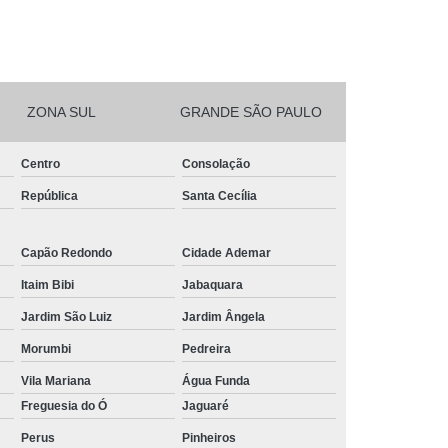
ZONA SUL
GRANDE SÃO PAULO
Centro
Consolação
República
Santa Cecília
Capão Redondo
Cidade Ademar
Itaim Bibi
Jabaquara
Jardim São Luiz
Jardim Ângela
Morumbi
Pedreira
Vila Mariana
Água Funda
Freguesia do Ó
Jaguaré
Perus
Pinheiros