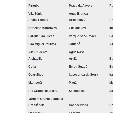
Pirituba
Praça da Arvore
Ra
Vila Sônia
Água Branca
Anália Franco
Aricanduva
Ar
Ermelino Matarazzo
Guaianases
It
Parque São Lucas
Parque São Rafael
Pa
São Miguel Paulista
Tatuapé
Vi
Vila Prudente
Água Rasa
Alphaville
Arujá
Ba
Cotia
Embu Guaçú
Em
Guarulhos
Itapecerica da Serra
It
Mairiporã
Mauá
Mo
Rio Grande da Serra
Salesópolis
Sa
Vargem Grande Paulista
Brasilândia
Cachoeirinha
Ca