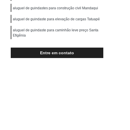
Transporte de Máquinas Pesadas
aluguel de guindastes para construção civil Mandaqui
rução Civil
Transporte para Máquinas
aluguel de guindaste para elevação de cargas Tatuapé
Máquinas Gráficas
aluguel de guindaste para caminhão leve preço Santa
Efigênia
aluguel de guindastes para elevação de cargas Cidade
Ademar
Entre em contato