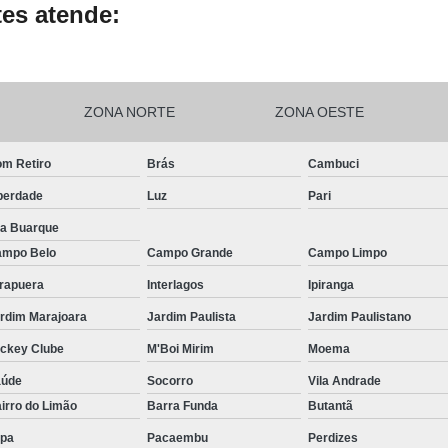
es atende:
ZONA NORTE
ZONA OESTE
m Retiro
Brás
Cambuci
berdade
Luz
Pari
la Buarque
mpo Belo
Campo Grande
Campo Limpo
irapuera
Interlagos
Ipiranga
rdim Marajoara
Jardim Paulista
Jardim Paulistano
ckey Clube
M'Boi Mirim
Moema
aúde
Socorro
Vila Andrade
irro do Limão
Barra Funda
Butantã
pa
Pacaembu
Perdizes