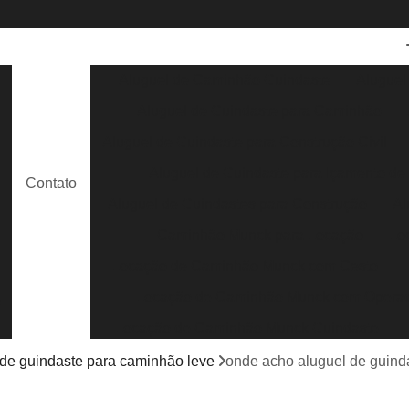
Aluguel de Caminhão Guindaste
Aluguel
Aluguel de Guindaste para Caminhão
e
Aluguel de Guindaste para Construção Civil
Aluguel de Guindaste para Içamento de
Contato
e
Aluguel de Guindastes para Construção
Al
Caminhão Munck para Locação
Lo
Locação de Caminhão Munck com Cesto
Locação de Caminhão Munck com Opera
s
Locação de Caminhão Munck Guindaste
Locação de Caminhão Munck para Containe
 de guindaste para caminhão leve
onde acho aluguel de guinda
Locação de Caminhão Munck para Obra em G