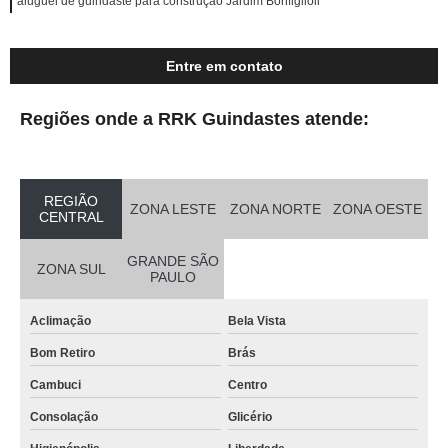
aluguel de guindaste para construção Jardim Bonfiglioli
Entre em contato
Regiões onde a RRK Guindastes atende:
REGIÃO
ZONA LESTE
ZONA NORTE
ZONA OESTE
CENTRAL
GRANDE SÃO
ZONA SUL
PAULO
Aclimação
Bela Vista
Bom Retiro
Brás
Cambuci
Centro
Consolação
Glicério