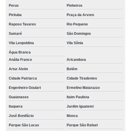
Perus
Pinheiros
Pirituba
Praça da Arvore
Raposo Tavares
Rio Pequeno
Sumaré
São Domingos
Vila Leopoldina
Vila Sônia
Água Branca
Anália Franco
Aricanduva
Artur Alvim
Belém
Cidade Patriarca
Cidade Tiradentes
Engenheiro Goulart
Ermelino Matarazzo
Guaianases
Itaim Paulista
Itaquera
Jardim Iguatemi
José Bonifácio
Mooca
Parque São Lucas
Parque São Rafael