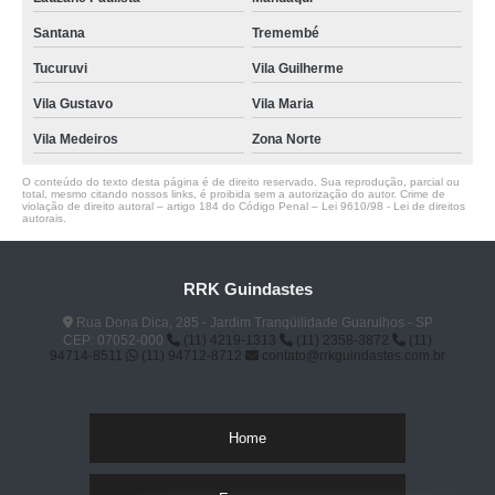
Santana
Tremembé
Tucuruvi
Vila Guilherme
Vila Gustavo
Vila Maria
Vila Medeiros
Zona Norte
O conteúdo do texto desta página é de direito reservado. Sua reprodução, parcial ou
total, mesmo citando nossos links, é proibida sem a autorização do autor. Crime de
violação de direito autoral – artigo 184 do Código Penal –
Lei 9610/98 - Lei de direitos
autorais
.
RRK Guindastes
Rua Dona Dica, 285 - Jardim Tranqüilidade Guarulhos - SP
CEP: 07052-000
(11) 4219-1313
(11) 2358-3872
(11)
94714-8511
(11) 94712-8712
contato@rrkguindastes.com.br
Home