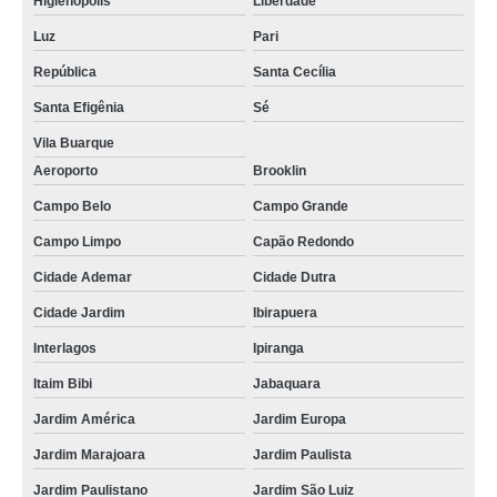
Higienópolis
Liberdade
Luz
Pari
República
Santa Cecília
Santa Efigênia
Sé
Vila Buarque
Aeroporto
Brooklin
Campo Belo
Campo Grande
Campo Limpo
Capão Redondo
Cidade Ademar
Cidade Dutra
Cidade Jardim
Ibirapuera
Interlagos
Ipiranga
Itaim Bibi
Jabaquara
Jardim América
Jardim Europa
Jardim Marajoara
Jardim Paulista
Jardim Paulistano
Jardim São Luiz