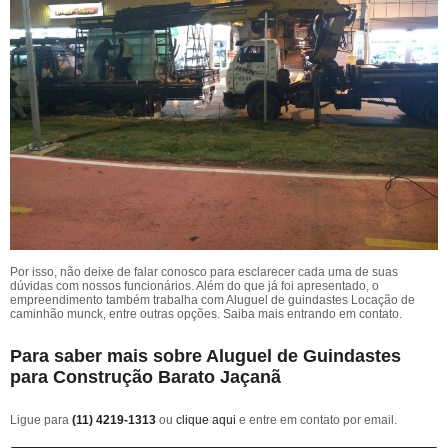
Por isso, não deixe de falar conosco para esclarecer cada uma de suas
dúvidas com nossos funcionários. Além do que já foi apresentado, o
empreendimento também trabalha com Aluguel de guindastes Locação de
caminhão munck, entre outras opções. Saiba mais entrando em contato.
Para saber mais sobre Aluguel de Guindastes
para Construção Barato Jaçanã
Ligue para
(11) 4219-1313
ou
clique aqui
e entre em contato por email.