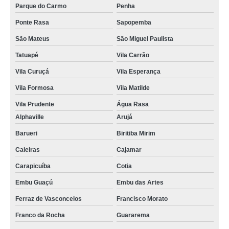
Parque do Carmo
Penha
Ponte Rasa
Sapopemba
São Mateus
São Miguel Paulista
Tatuapé
Vila Carrão
Vila Curuçá
Vila Esperança
Vila Formosa
Vila Matilde
Vila Prudente
Água Rasa
Alphaville
Arujá
Barueri
Biritiba Mirim
Caieiras
Cajamar
Carapicuíba
Cotia
Embu Guaçú
Embu das Artes
Ferraz de Vasconcelos
Francisco Morato
Franco da Rocha
Guararema