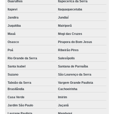
Guarulhos
Itapecerica da Serra
Itapevi
Itaquaquecetuba
Jandira
Jundiaí
Juquitiba
Mairiporã
Mauá
Mogi das Cruzes
Osasco
Pirapora do Bom Jesus
Poá
Ribeirão Pires
Rio Grande da Serra
Salesópolis
Santa Isabel
Santana de Parnaíba
Suzano
São Lourenço da Serra
Taboão da Serra
Vargem Grande Paulista
Brasilândia
Cachoeirinha
Casa Verde
Imirim
Jardim São Paulo
Jaçanã
Lauzane Paulista
Mandaqui