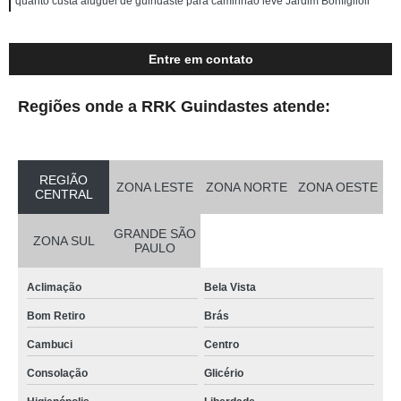
quanto custa aluguel de guindaste para caminhão leve Jardim Bonfiglioli
Entre em contato
Regiões onde a RRK Guindastes atende:
REGIÃO
ZONA LESTE
ZONA NORTE
ZONA OESTE
CENTRAL
GRANDE SÃO
ZONA SUL
PAULO
Aclimação
Bela Vista
Bom Retiro
Brás
Cambuci
Centro
Consolação
Glicério