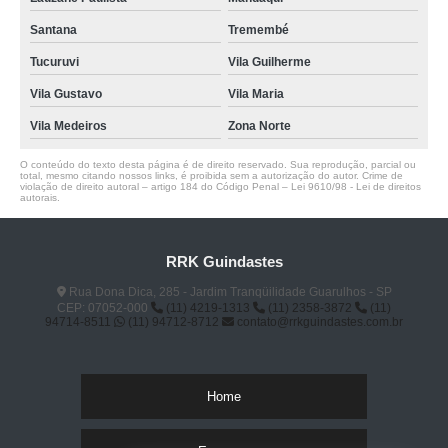
Santana
Tremembé
Tucuruvi
Vila Guilherme
Vila Gustavo
Vila Maria
Vila Medeiros
Zona Norte
O conteúdo do texto desta página é de direito reservado. Sua reprodução, parcial ou
total, mesmo citando nossos links, é proibida sem a autorização do autor. Crime de
violação de direito autoral – artigo 184 do Código Penal –
Lei 9610/98 - Lei de direitos
autorais
.
RRK Guindastes
Rua Dona Dica, 285 - Jardim Tranqüilidade Guarulhos - SP
CEP: 07052-000
(11) 4219-1313
(11) 2358-3872
(11)
94714-8511
(11) 94712-8712
contato@rrkguindastes.com.br
Home