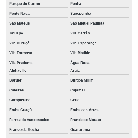
Parque do Carmo
Penha
Ponte Rasa
Sapopemba
São Mateus
São Miguel Paulista
Tatuapé
Vila Carrão
Vila Curuçá
Vila Esperança
Vila Formosa
Vila Matilde
Vila Prudente
Água Rasa
Alphaville
Arujá
Barueri
Biritiba Mirim
Caieiras
Cajamar
Carapicuíba
Cotia
Embu Guaçú
Embu das Artes
Ferraz de Vasconcelos
Francisco Morato
Franco da Rocha
Guararema