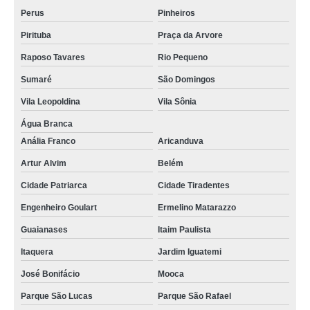
Perus
Pinheiros
Pirituba
Praça da Arvore
Raposo Tavares
Rio Pequeno
Sumaré
São Domingos
Vila Leopoldina
Vila Sônia
Água Branca
Anália Franco
Aricanduva
Artur Alvim
Belém
Cidade Patriarca
Cidade Tiradentes
Engenheiro Goulart
Ermelino Matarazzo
Guaianases
Itaim Paulista
Itaquera
Jardim Iguatemi
José Bonifácio
Mooca
Parque São Lucas
Parque São Rafael