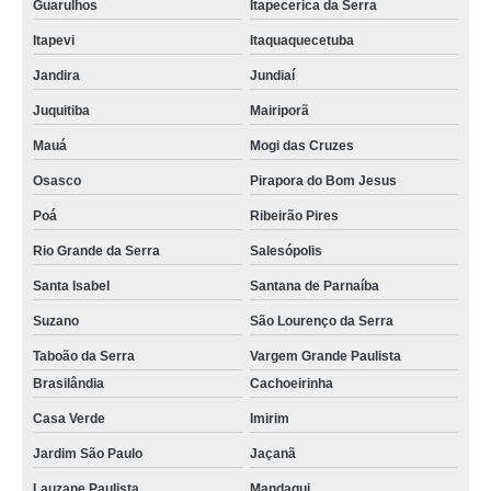
Guarulhos
Itapecerica da Serra
Itapevi
Itaquaquecetuba
Jandira
Jundiaí
Juquitiba
Mairiporã
Mauá
Mogi das Cruzes
Osasco
Pirapora do Bom Jesus
Poá
Ribeirão Pires
Rio Grande da Serra
Salesópolis
Santa Isabel
Santana de Parnaíba
Suzano
São Lourenço da Serra
Taboão da Serra
Vargem Grande Paulista
Brasilândia
Cachoeirinha
Casa Verde
Imirim
Jardim São Paulo
Jaçanã
Lauzane Paulista
Mandaqui