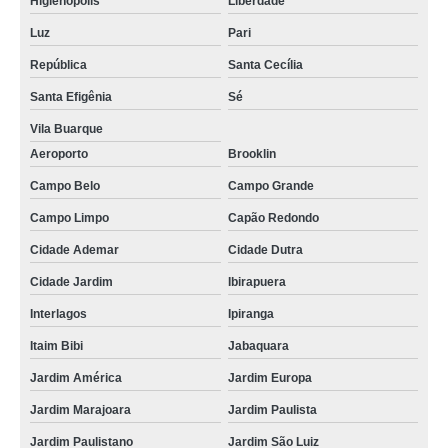
Higienópolis
Liberdade
Luz
Pari
República
Santa Cecília
Santa Efigênia
Sé
Vila Buarque
Aeroporto
Brooklin
Campo Belo
Campo Grande
Campo Limpo
Capão Redondo
Cidade Ademar
Cidade Dutra
Cidade Jardim
Ibirapuera
Interlagos
Ipiranga
Itaim Bibi
Jabaquara
Jardim América
Jardim Europa
Jardim Marajoara
Jardim Paulista
Jardim Paulistano
Jardim São Luiz