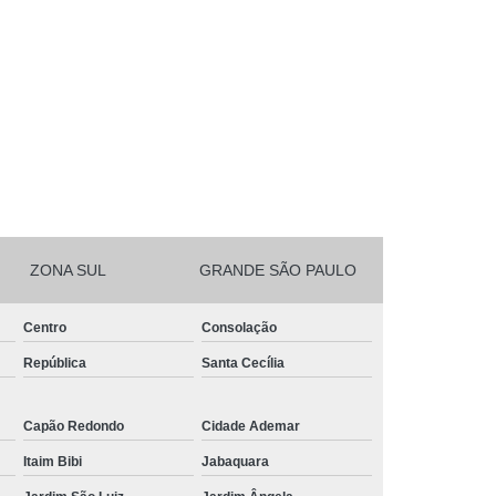
ZONA SUL
GRANDE SÃO PAULO
Centro
Consolação
República
Santa Cecília
Capão Redondo
Cidade Ademar
Itaim Bibi
Jabaquara