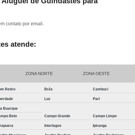
e Aluguel de Guindastes para
em contato por email.
es atende:
ZONA NORTE
ZONA OESTE
m Retiro
Brás
Cambuci
berdade
Luz
Pari
la Buarque
mpo Belo
Campo Grande
Campo Limpo
irapuera
Interlagos
Ipiranga