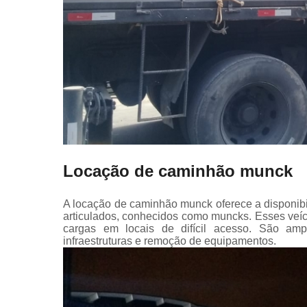
Locação de caminhão munck
A locação de caminhão munck oferece a disponib
articulados, conhecidos como muncks. Esses veíc
cargas em locais de difícil acesso. São amp
infraestruturas e remoção de equipamentos.