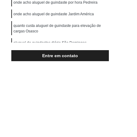
Transporte de Máquinas Pesadas
onde acho aluguel de guindaste por hora Pedreira
rução Civil
Transporte para Máquinas
onde acho aluguel de guindaste Jardim América
Máquinas Gráficas
quanto custa aluguel de guindaste para elevação de
cargas Osasco
aluguel de guindastes diária São Domingos
onde acho aluguel de caminhão guindaste Jundiaí
Entre em contato