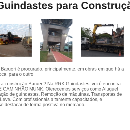
 Guindastes para Construç
Locação de Munck
Locação de Guinda
Locação de Guindaste de Containe
Locação de Guindaste para Caminhão Leve
Locação de Guindaste para Empilhadeira
Locação de Guindastes e Muncks
Loca
Locação de Guindastes para Montag
Remoção de Máquina de Corte
 Barueri é procurado, principalmente, em obras em que há a
Remoção de Máquinas e Equipament
cal para o outro.
Remoção de Máquinas Pesadas
R
ara construção Barueri? Na RRK Guindastes, você encontra
 DE CAMINHÃO MUNK. Oferecemos serviços como Aluguel
Remoção de Máquinas Pesadas Construção
ação de guindastes, Remoção de máquinas, Transportes de
eve. Com profissionais altamente capacitados, e
Transporte e Remoção de Máquina
e destacar de forma positiva no mercado.
Transporte de Máquinas
Tra
Transporte de Máquinas e Equipamen