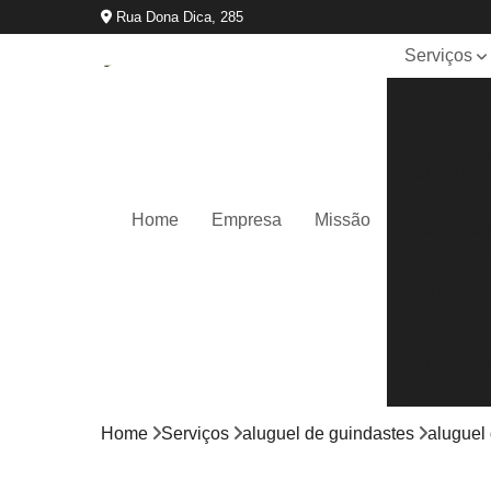
Rua Dona Dica, 285
Serviços
Aluguel de
guindastes
Locação d
caminhão
munck
Home
Empresa
Missão
Locação d
guindastes
Remoção
de
máquinas
Transporte
de
máquinas
Home
Serviços
aluguel de guindastes
aluguel 