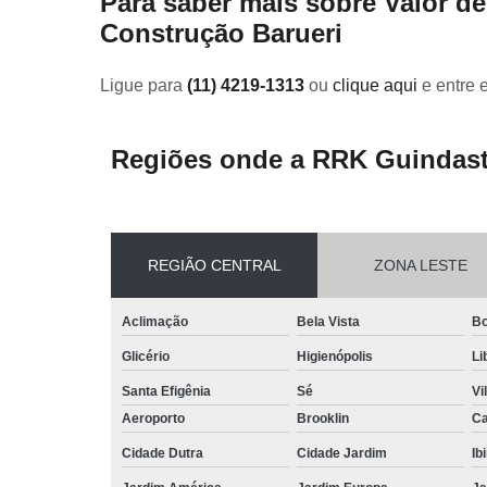
Para saber mais sobre Valor d
Construção Barueri
Ligue para
(11) 4219-1313
ou
clique aqui
e entre 
Regiões onde a RRK Guindast
REGIÃO CENTRAL
ZONA LESTE
Aclimação
Bela Vista
Bo
Glicério
Higienópolis
Li
Santa Efigênia
Sé
Vi
Aeroporto
Brooklin
Ca
Cidade Dutra
Cidade Jardim
Ib