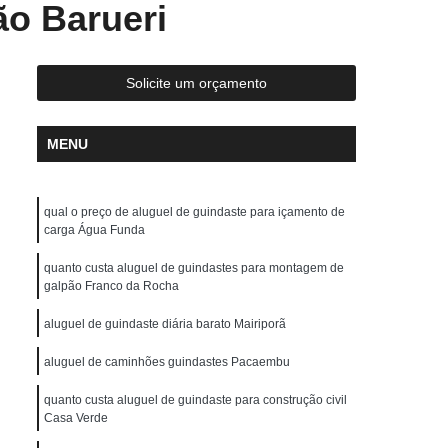
ão Barueri
ste
Locação de Guindaste com Operador
r
Locação de Guindaste de Obra
Locação de Guindaste para Construção Civil
Solicite um orçamento
Locação de Guindaste para Obras em Geral
MENU
ção de Guindastes para Içamento de Carga
em de Galpão
Remoção de Máquina
qual o preço de aluguel de guindaste para içamento de
Remoção de Máquinas Dobradeiras
carga Água Funda
os
Remoção de Máquinas Industriais
quanto custa aluguel de guindastes para montagem de
emoção de Máquinas Pesadas Antigas
galpão Franco da Rocha
 Civil
Remoções de Máquinas Pesadas
aluguel de guindaste diária barato Mairiporã
s
Transporte de Máquina de Corte
aluguel de caminhões guindastes Pacaembu
nsporte de Máquinas Dobradeiras
quanto custa aluguel de guindaste para construção civil
Casa Verde
tos
Transporte de Máquinas Gráficas