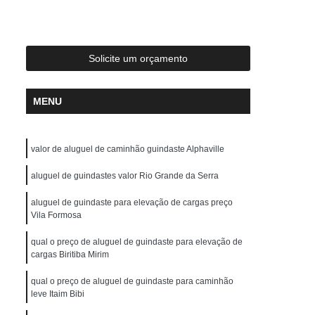
ste
Locação de Guindaste com Operador
r
Locação de Guindaste de Obra
Locação de Guindaste para Construção Civil
Solicite um orçamento
Locação de Guindaste para Obras em Geral
MENU
ção de Guindastes para Içamento de Carga
em de Galpão
Remoção de Máquina
valor de aluguel de caminhão guindaste Alphaville
Remoção de Máquinas Dobradeiras
os
Remoção de Máquinas Industriais
aluguel de guindastes valor Rio Grande da Serra
emoção de Máquinas Pesadas Antigas
aluguel de guindaste para elevação de cargas preço
Vila Formosa
 Civil
Remoções de Máquinas Pesadas
qual o preço de aluguel de guindaste para elevação de
s
Transporte de Máquina de Corte
cargas Biritiba Mirim
nsporte de Máquinas Dobradeiras
qual o preço de aluguel de guindaste para caminhão
leve Itaim Bibi
tos
Transporte de Máquinas Gráficas