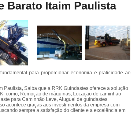
 Barato Itaim Paulista
Locação de Munck
Locação de Guinda
Locação de Guindaste de Containe
Locação de Guindaste para Caminhão Leve
Locação de Guindaste para Empilhadeira
Locação de Guindastes e Muncks
Loca
Locação de Guindastes para Montag
Remoção de Máquina de Corte
é fundamental para proporcionar economia e praticidade ao
Remoção de Máquinas e Equipament
Remoção de Máquinas Pesadas
R
im Paulista, Saiba que a RRK Guindastes oferece a solução
como, Remoção de máquinas, Locação de caminhão
Remoção de Máquinas Pesadas Construção
aste para Caminhão Leve, Aluguel de guindastes,
Isso acontece graças aos investimentos da empresa com
Transporte e Remoção de Máquina
buscando sempre a satisfação do cliente e a excelência em
Transporte de Máquinas
Tra
Transporte de Máquinas e Equipamen