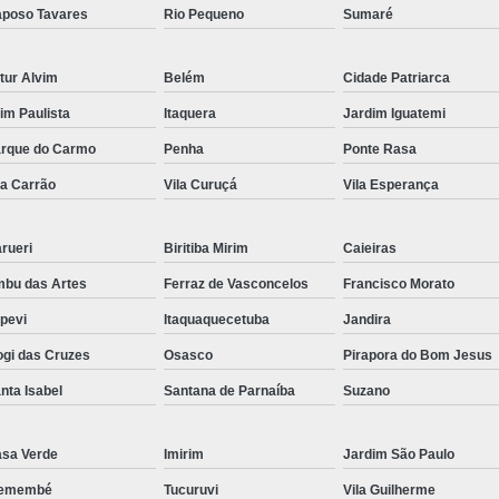
poso Tavares
Rio Pequeno
Sumaré
tur Alvim
Belém
Cidade Patriarca
aim Paulista
Itaquera
Jardim Iguatemi
rque do Carmo
Penha
Ponte Rasa
la Carrão
Vila Curuçá
Vila Esperança
rueri
Biritiba Mirim
Caieiras
bu das Artes
Ferraz de Vasconcelos
Francisco Morato
apevi
Itaquaquecetuba
Jandira
gi das Cruzes
Osasco
Pirapora do Bom Jesus
nta Isabel
Santana de Parnaíba
Suzano
sa Verde
Imirim
Jardim São Paulo
remembé
Tucuruvi
Vila Guilherme