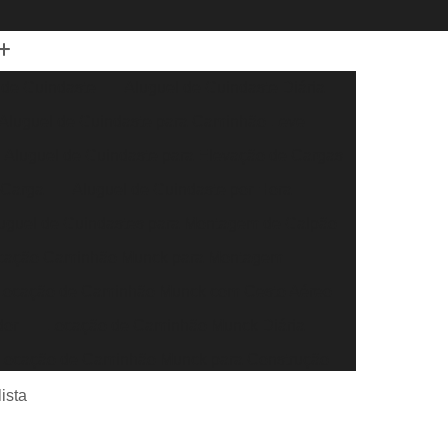
 de Guindaste
Aluguel de Guindaste Diária
Aluguel de Guindaste para Caminhão Leve
Aluguel de Guindaste para Elevação de Cargas
 Carga
Aluguel de Guindaste por Hora
uguel de Guindastes para Montagem de Galpão
cação Caminhão Munck para Montagem
Locação de Caminhão Munck com Cesto Aéreo
dor
Locação de Caminhão Munck Diária
Locação de Caminhão Munck para Construção
r
Locação de Caminhão Munck para Obra
ista
eral
Locação de Caminhão Munck por Hora