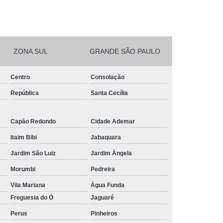
ZONA SUL
GRANDE SÃO PAULO
Centro
Consolação
República
Santa Cecília
Capão Redondo
Cidade Ademar
Itaim Bibi
Jabaquara
Jardim São Luiz
Jardim Ângela
Morumbi
Pedreira
Vila Mariana
Água Funda
Freguesia do Ó
Jaguaré
Perus
Pinheiros