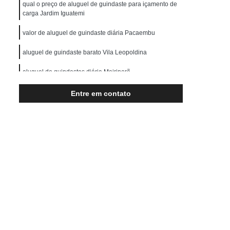
Transporte de Máquinas Pesadas
qual o preço de aluguel de guindaste para içamento de
carga Jardim Iguatemi
rução Civil
Transporte para Máquinas
valor de aluguel de guindaste diária Pacaembu
Máquinas Gráficas
aluguel de guindaste barato Vila Leopoldina
aluguel de guindastes diária Mairiporã
aluguel de guindaste para caminhão barato Luz
Entre em contato