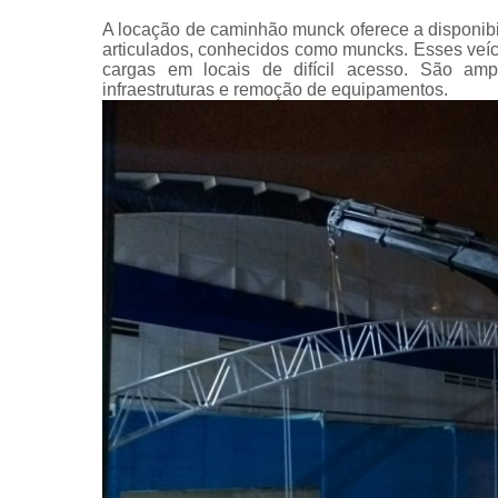
A locação de caminhão munck oferece a disponib
articulados, conhecidos como muncks. Esses veíc
cargas em locais de difícil acesso. São amp
infraestruturas e remoção de equipamentos.