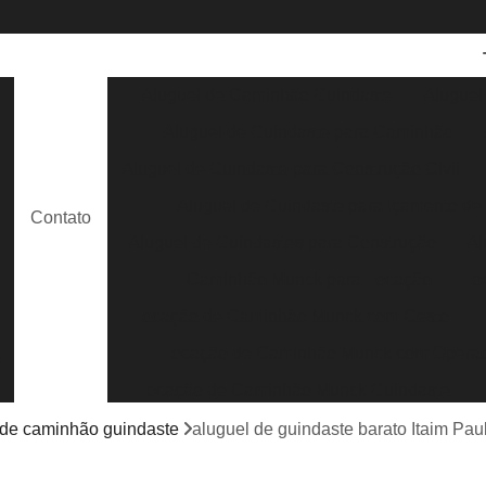
Aluguel de Caminhão Guindaste
Aluguel
Aluguel de Guindaste para Caminhão
e
Aluguel de Guindaste para Construção Civil
Aluguel de Guindaste para Içamento de
Contato
e
Aluguel de Guindastes para Construção
Al
Caminhão Munck para Locação
Lo
Locação de Caminhão Munck com Cesto
Locação de Caminhão Munck com Opera
s
Locação de Caminhão Munck Guindaste
Locação de Caminhão Munck para Containe
 de caminhão guindaste
aluguel de guindaste barato Itaim Paul
Locação de Caminhão Munck para Obra em G