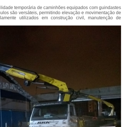
Transporte de Máquinas Industriais
ilidade temporária de caminhões equipados com guindastes
Transporte de Máquinas Pesadas Const
ulos são versáteis, permitindo elevação e movimentação de
lamente utilizados em construção civil, manutenção de
Transporte para 