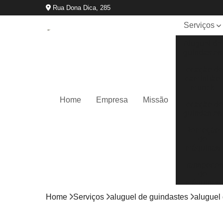
Rua Dona Dica, 285
Serviços
Aluguel de
guindastes
Locação d
caminhão
munck
Home
Empresa
Missão
Locação d
guindastes
Remoção
de
máquinas
Transporte
de
máquinas
Home
Serviços
aluguel de guindastes
aluguel