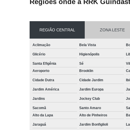
Regiões onde a RRK Guindast
REGIÃO CENTRAL
ZONA LESTE
Aclimação
Bela Vista
Bo
Glicério
Higienópolis
Li
Santa Efigênia
Sé
Vi
Aeroporto
Brooklin
Ca
Cidade Dutra
Cidade Jardim
Ib
Jardim América
Jardim Europa
Ja
Jardins
Jockey Club
Jo
Sacomã
Santo Amaro
S
Alto da Lapa
Alto de Pinheiros
Ba
Jaraguá
Jardim Bonfiglioli
La