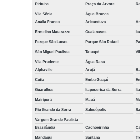
Pirituba
Praça da Arvore
Ra
Vila Sônia
Água Branca
Anália Franco
Aricanduva
Ar
Ermelino Matarazzo
Guaianases
It
Parque São Lucas
Parque São Rafael
Pa
São Miguel Paulista
Tatuapé
Vi
Vila Prudente
Água Rasa
Alphaville
Arujá
Ba
Cotia
Embu Guaçú
Em
Guarulhos
Itapecerica da Serra
It
Mairiporã
Mauá
Mo
Rio Grande da Serra
Salesópolis
Sa
Vargem Grande Paulista
Brasilândia
Cachoeirinha
Ca
Mandaqui
Santana
T