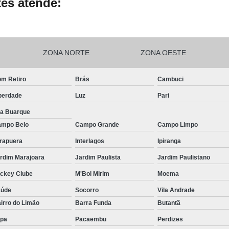
es atende:
ZONA NORTE
ZONA OESTE
m Retiro
Brás
Cambuci
berdade
Luz
Pari
la Buarque
mpo Belo
Campo Grande
Campo Limpo
irapuera
Interlagos
Ipiranga
rdim Marajoara
Jardim Paulista
Jardim Paulistano
ckey Clube
M'Boi Mirim
Moema
aúde
Socorro
Vila Andrade
irro do Limão
Barra Funda
Butantã
pa
Pacaembu
Perdizes